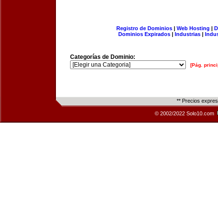
Registro de Dominios
|
Web Hosting
|
D
Dominios Expirados
|
Industrias
|
Indu
Categorías de Dominio:
[Pág. princi
** Precios expre
© 2002/2022 Solo10.com