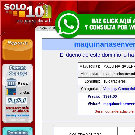
maquinariasenve
El dueño de este dominio lo ha
Mayusculas:
MAQUINARIASEN
Minusculas:
maquinariasenven
Longitud:
18 caracteres
Categorias:
Ventas y Comercial
Precio:
$999.00
Visitar!
maquinariasenve
Serán consideradas ofer
R