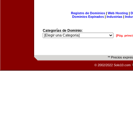
Registro de Dominios
|
Web Hosting
|
D
Dominios Expirados
|
Industrias
|
Indu
Categorías de Dominio:
[Pág. princi
** Precios expre
© 2002/2022 Solo10.com