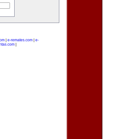
com
|
e-remates.com
|
e-
ntas.com
|