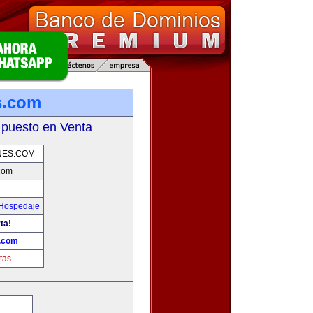
s.com
 puesto en Venta
NES.COM
com
 Hospedaje
ta!
s.com
tas