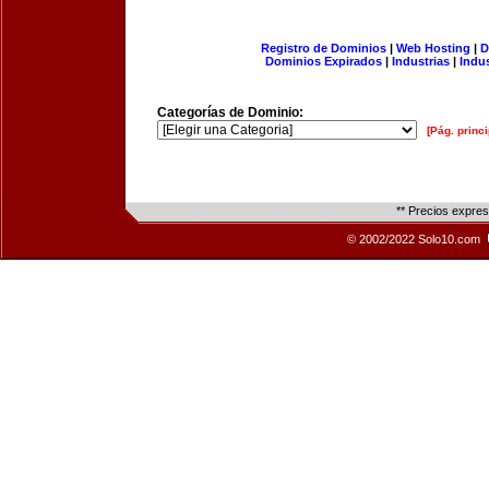
Registro de Dominios
|
Web Hosting
|
D
Dominios Expirados
|
Industrias
|
Indu
Categorías de Dominio:
[Pág. princi
** Precios expre
© 2002/2022 Solo10.com