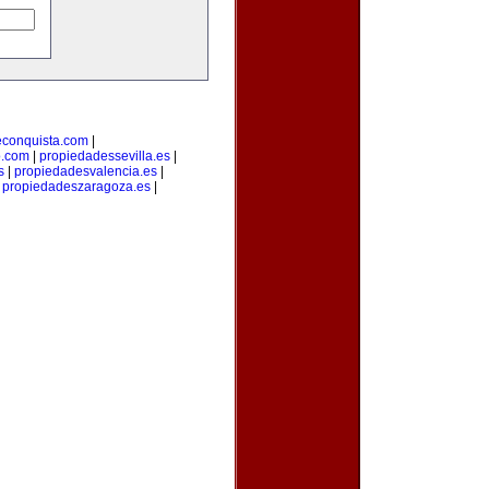
econquista.com
|
o.com
|
propiedadessevilla.es
|
s
|
propiedadesvalencia.es
|
|
propiedadeszaragoza.es
|