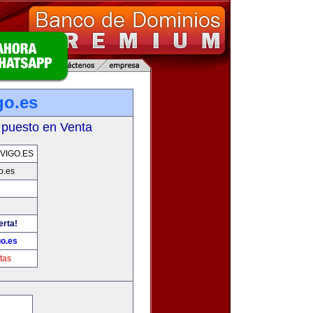
go.es
 puesto en Venta
VIGO.ES
o.es
erta!
go.es
tas