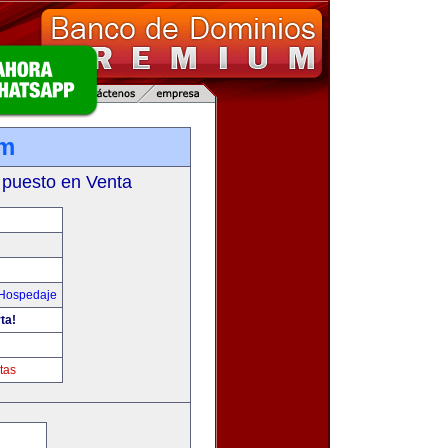
om
 puesto en Venta
 Hospedaje
ta!
tas