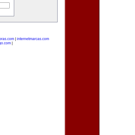
ras.com
|
internetmarcas.com
go.com
|