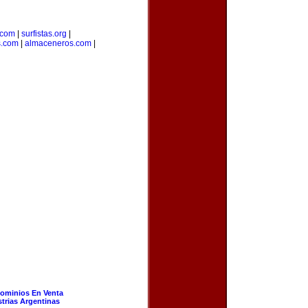
.com
|
surfistas.org
|
s.com
|
almaceneros.com
|
ominios En Venta
strias Argentinas