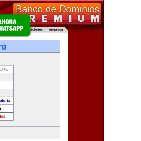
rg
.ORG
a
oferta!
g
tas