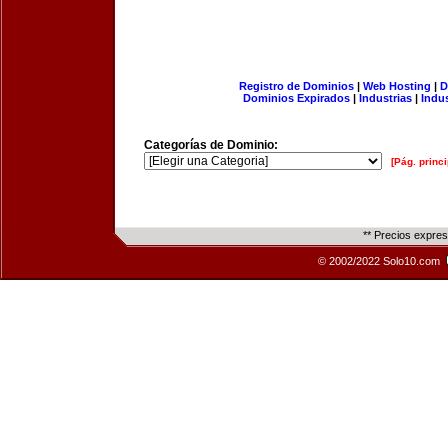
Registro de Dominios
|
Web Hosting
|
D
Dominios Expirados
|
Industrias
|
Indu
Categorías de Dominio:
[Pág. princi
** Precios expre
© 2002/2022 Solo10.com