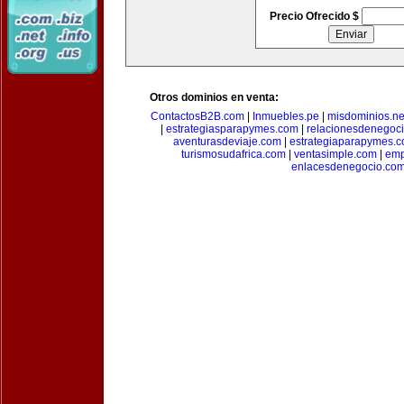
Precio Ofrecido $
Otros dominios en venta:
ContactosB2B.com
|
Inmuebles.pe
|
misdominios.ne
|
estrategiasparapymes.com
|
relacionesdenegoc
aventurasdeviaje.com
|
estrategiaparapymes.
turismosudafrica.com
|
ventasimple.com
|
emp
enlacesdenegocio.co