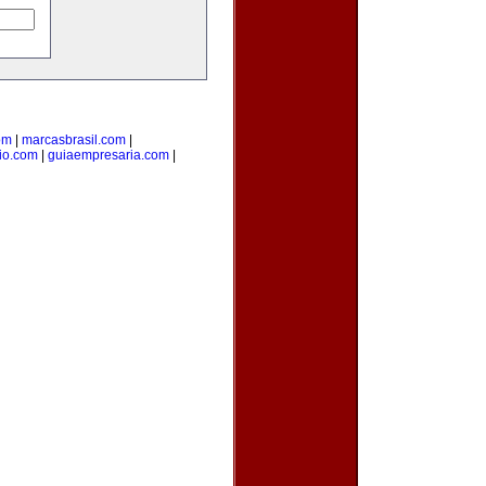
om
|
marcasbrasil.com
|
rio.com
|
guiaempresaria.com
|