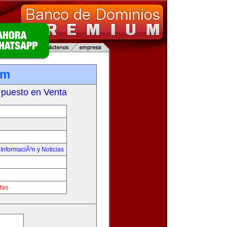
om
 puesto en Venta
,
InformaciÃ³n y Noticias
tas