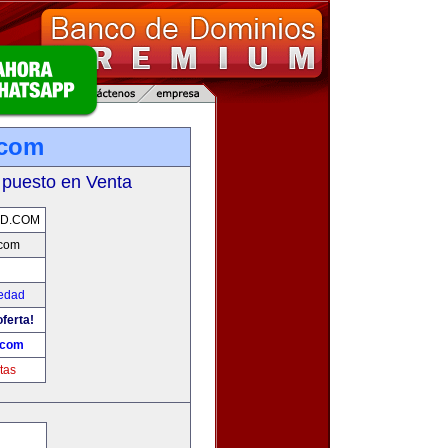
.com
 puesto en Venta
AD.COM
com
edad
ferta!
.com
tas