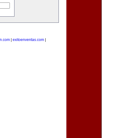
on.com
|
exitoenventas.com
|