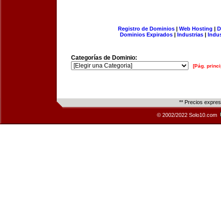
Registro de Dominios
|
Web Hosting
|
D
Dominios Expirados
|
Industrias
|
Indu
Categorías de Dominio:
[Pág. princi
** Precios expre
© 2002/2022 Solo10.com