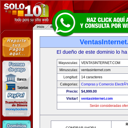
VentasInterne
El dueño de este dominio lo ha
Mayusculas:
VENTASINTERNET.COM
Minusculas:
ventasinternet.com
Longitud:
14 caracteres
Categorias:
Compras y Comercio ElectrÃ³
Precio:
$4,999.00
Visitar!
ventasinternet.com
Serán consideradas ofer
R