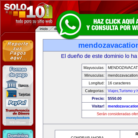
mendozavacatio
El dueño de este dominio lo ha
Mayusculas:
MENDOZAVACAT
Minusculas:
mendozavacation
Longitud:
16 caracteres
Categorias:
Viajes,Turismo y
Precio:
$550.00
Visitar!
mendozavacatio
Serán consideradas ofer
R