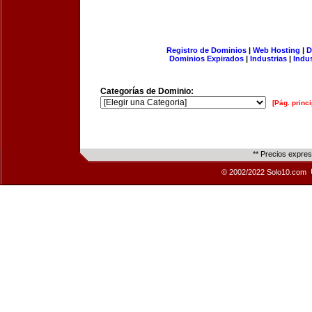
Registro de Dominios
|
Web Hosting
|
D
Dominios Expirados
|
Industrias
|
Indu
Categorías de Dominio:
[Pág. princi
** Precios expre
© 2002/2022 Solo10.com