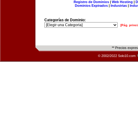
Registro de Dominios
|
Web Hosting
|
D
Dominios Expirados
|
Industrias
|
Indu
Categorías de Dominio:
[Pág. princi
** Precios expre
© 2002/2022 Solo10.com