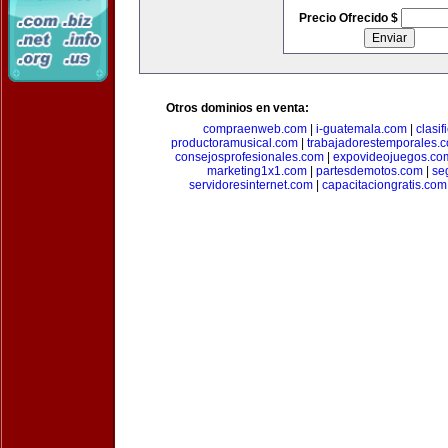
Precio Ofrecido $
Otros dominios en venta:
compraenweb.com
|
i-guatemala.com
|
clasi
productoramusical.com
|
trabajadorestemporales.
consejosprofesionales.com
|
expovideojuegos.co
marketing1x1.com
|
partesdemotos.com
|
se
servidoresinternet.com
|
capacitaciongratis.com