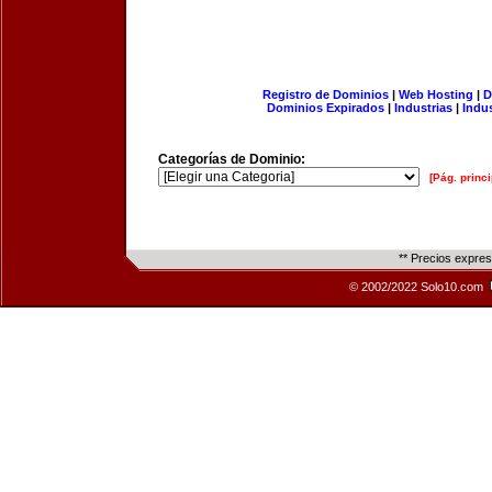
Registro de Dominios
|
Web Hosting
|
D
Dominios Expirados
|
Industrias
|
Indu
Categorías de Dominio:
[Pág. princi
** Precios expre
© 2002/2022 Solo10.com