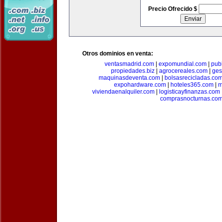
Precio Ofrecido $
Otros dominios en venta:
ventasmadrid.com
|
expomundial.com
|
pub
propiedades.biz
|
agrocereales.com
|
ges
maquinasdeventa.com
|
bolsasrecicladas.co
expohardware.com
|
hoteles365.com
|
m
viviendaenalquiler.com
|
logisticayfinanzas.com
comprasnocturnas.co