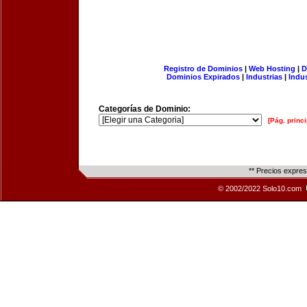
Registro de Dominios
|
Web Hosting
|
D
Dominios Expirados
|
Industrias
|
Indu
Categorías de Dominio:
[Pág. princi
** Precios expre
© 2002/2022 Solo10.com