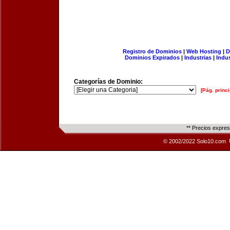
Registro de Dominios
|
Web Hosting
|
D
Dominios Expirados
|
Industrias
|
Indu
Categorías de Dominio:
[Pág. princi
** Precios expre
© 2002/2022 Solo10.com