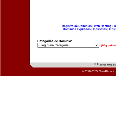
Registro de Dominios
|
Web Hosting
|
D
Dominios Expirados
|
Industrias
|
Indu
Categorías de Dominio:
[Pág. princi
** Precios expre
© 2002/2022 Solo10.com