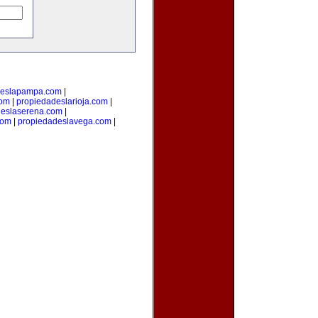
deslapampa.com
|
com
|
propiedadeslarioja.com
|
deslaserena.com
|
com
|
propiedadeslavega.com
|