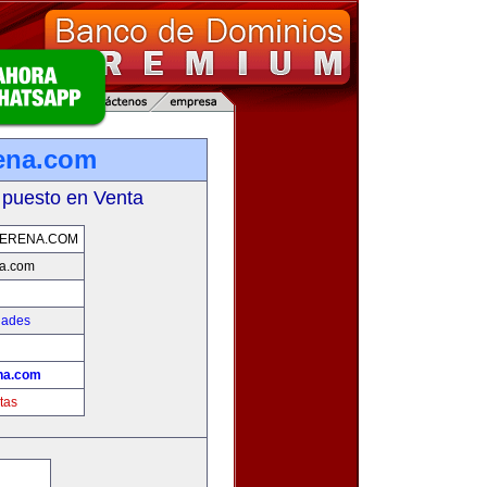
ena.com
 puesto en Venta
SERENA.COM
na.com
dades
!
na.com
tas