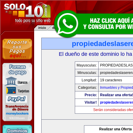
propiedadeslaser
El dueño de este dominio lo ha
Mayusculas:
PROPIEDADESLA
Minusculas:
propiedadeslasere
Longitud:
19 caracteres
Categorias:
Inmuebles y Propie
Precio:
Realizar una oferta
Visitar!
propiedadeslasere
Serán consideradas ofer
Realizar una Oferta