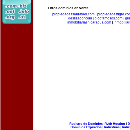
Otros dominios en venta:
propiedadessanrafael.com
|
propiedadestigre.c
deslizador.com
|
blogfamosos.com
|
gu
inmobiliariasnicaragua.com
|
inmobilia
Registro de Dominios
|
Web Hosting
|
D
Dominios Expirados
|
Industrias
|
Indu