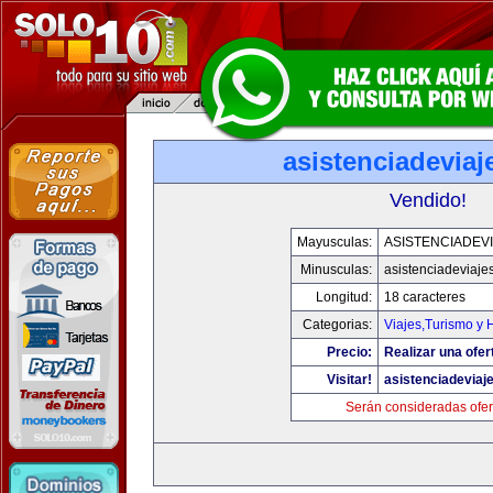
asistenciadevia
Vendido!
Mayusculas:
ASISTENCIADEV
Minusculas:
asistenciadeviaje
Longitud:
18 caracteres
Categorias:
Viajes,Turismo y
Precio:
Realizar una ofer
Visitar!
asistenciadeviaj
Serán consideradas ofer