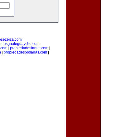
esezeiza.com
|
dadesgualeguaychu.com
|
.com
|
propiedadeslanus.com
|
m
|
propiedadesposadas.com
|