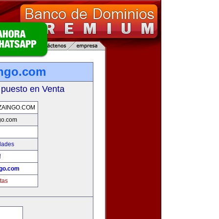
ingo.com
 puesto en Venta
ZAINGO.COM
go.com
dades
!
ngo.com
tas