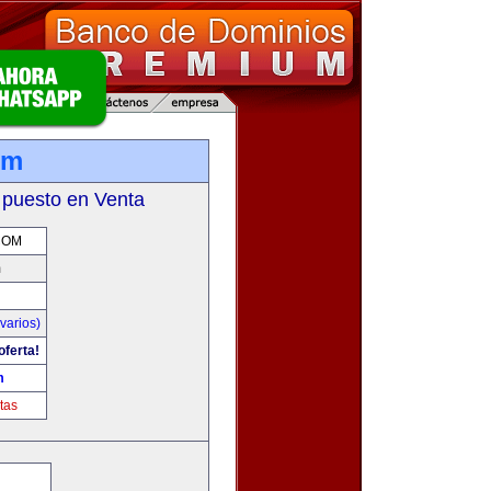
om
 puesto en Venta
COM
m
varios)
oferta!
m
tas