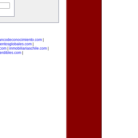
ancodeconocimiento.com
|
entosglobales.com
|
.com
|
inmobiliariaschile.com
|
erdibles.com
|