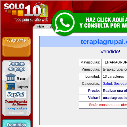
terapiagrupal
Vendido!
Mayusculas:
TERAPIAGRUP
Minusculas:
terapiagrupal.
Longitud:
13 caracteres
Categorias:
Salud
,
Socieda
Precio:
Realizar una of
Visitar!
terapiagrupal
Serán consideradas ofer