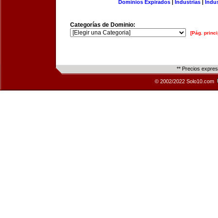
Dominios Expirados
|
Industrias
|
Indu
Categorías de Dominio:
[Pág. princi
** Precios expre
© 2002/2022 Solo10.com