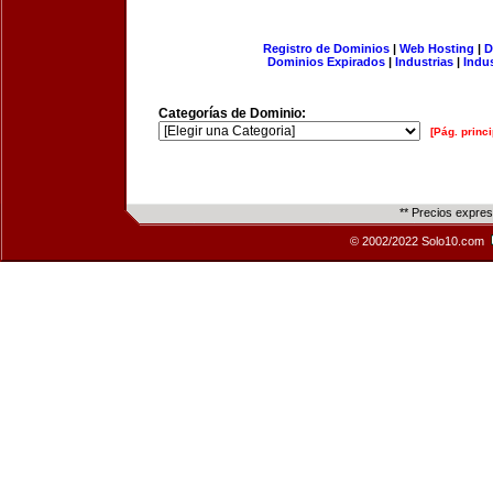
Registro de Dominios
|
Web Hosting
|
D
Dominios Expirados
|
Industrias
|
Indu
Categorías de Dominio:
[Pág. princi
** Precios expre
© 2002/2022 Solo10.com