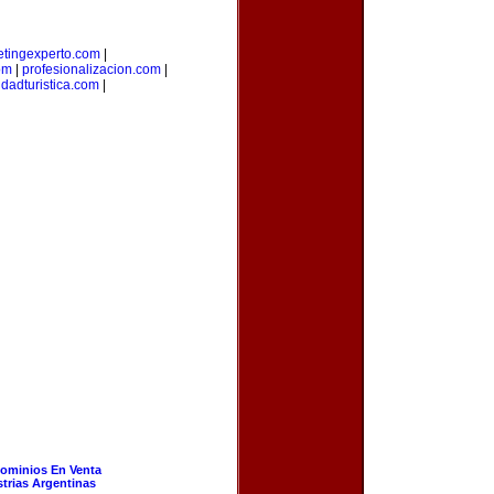
tingexperto.com
|
om
|
profesionalizacion.com
|
udadturistica.com
|
ominios En Venta
strias Argentinas