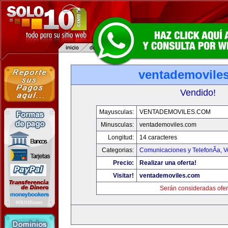
ventademovile
Vendido!
Mayusculas:
VENTADEMOVILES.COM
Minusculas:
ventademoviles.com
Longitud:
14 caracteres
Categorias:
Comunicaciones y TelefonÃ­a
,
V
Precio:
Realizar una oferta!
Visitar!
ventademoviles.com
Serán consideradas ofer