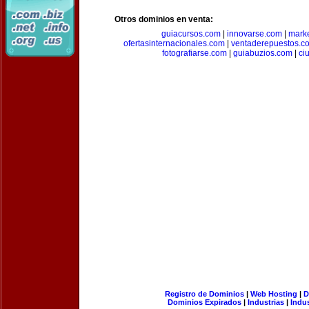
Otros dominios en venta:
guiacursos.com
|
innovarse.com
|
marke
ofertasinternacionales.com
|
ventaderepuestos.c
fotografiarse.com
|
guiabuzios.com
|
ci
Registro de Dominios
|
Web Hosting
|
D
Dominios Expirados
|
Industrias
|
Indu