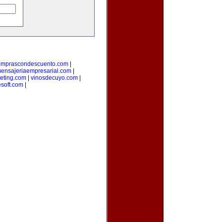
omprascondescuento.com
|
ensajeriaempresarial.com
|
eting.com
|
vinosdecuyo.com
|
esoft.com
|