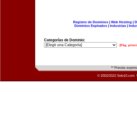
Registro de Dominios
|
Web Hosting
|
D
Dominios Expirados
|
Industrias
|
Indu
Categorías de Dominio:
[Pág. princi
** Precios expre
© 2002/2022 Solo10.com