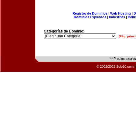
Registro de Dominios
|
Web Hosting
|
D
Dominios Expirados
|
Industrias
|
Indu
Categorías de Dominio:
[Pág. princi
** Precios expre
© 2002/2022 Solo10.com