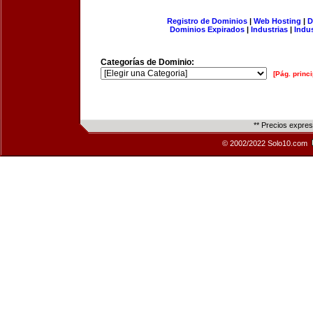
Registro de Dominios
|
Web Hosting
|
D
Dominios Expirados
|
Industrias
|
Indu
Categorías de Dominio:
[Pág. princi
** Precios expre
© 2002/2022 Solo10.com