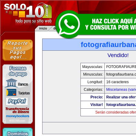
fotografiaurba
Vendido!
Mayusculas:
FOTOGRAFIAUR
Minusculas:
fotografiaurbana
Longitud:
16 caracteres
Categorias:
Miscelaneas (vari
Precio:
Realizar una ofer
Visitar!
fotografiaurbana
Serán consideradas ofer