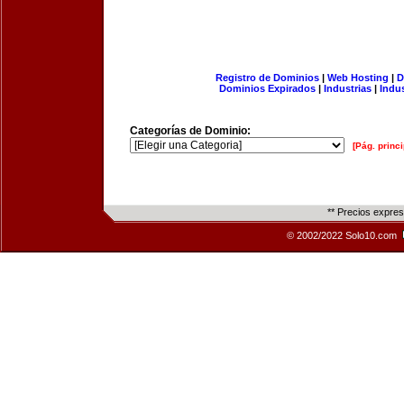
Registro de Dominios
|
Web Hosting
|
D
Dominios Expirados
|
Industrias
|
Indu
Categorías de Dominio:
[Pág. princi
** Precios expre
© 2002/2022 Solo10.com