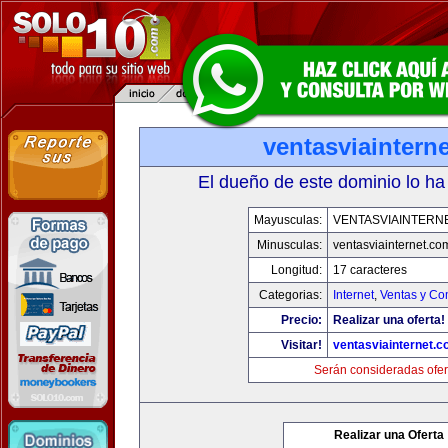
ventasviaintern
El dueño de este dominio lo ha
Mayusculas:
VENTASVIAINTERN
Minusculas:
ventasviainternet.co
Longitud:
17 caracteres
Categorias:
Internet
,
Ventas y Co
Precio:
Realizar una oferta!
Visitar!
ventasviainternet.
Serán consideradas ofer
Realizar una Oferta