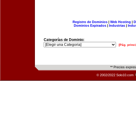
Registro de Dominios
|
Web Hosting
|
D
Dominios Expirados
|
Industrias
|
Indu
Categorías de Dominio:
[Pág. princi
** Precios expre
© 2002/2022 Solo10.com