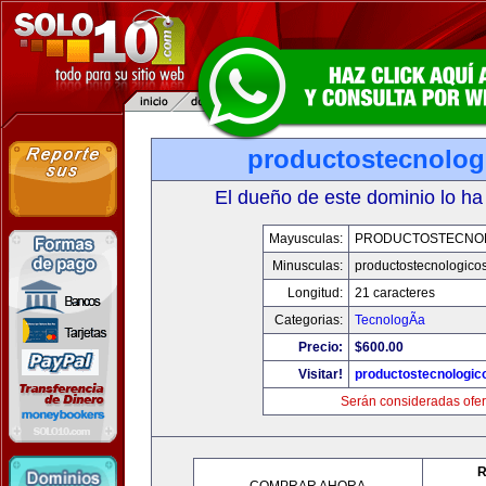
productostecnolog
El dueño de este dominio lo ha
Mayusculas:
PRODUCTOSTECNO
Minusculas:
productostecnologico
Longitud:
21 caracteres
Categorias:
TecnologÃ­a
Precio:
$600.00
Visitar!
productostecnologic
Serán consideradas ofer
R