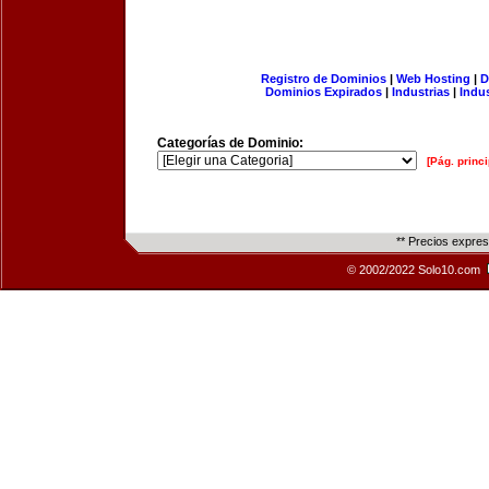
Registro de Dominios
|
Web Hosting
|
D
Dominios Expirados
|
Industrias
|
Indu
Categorías de Dominio:
[Pág. princi
** Precios expre
© 2002/2022 Solo10.com