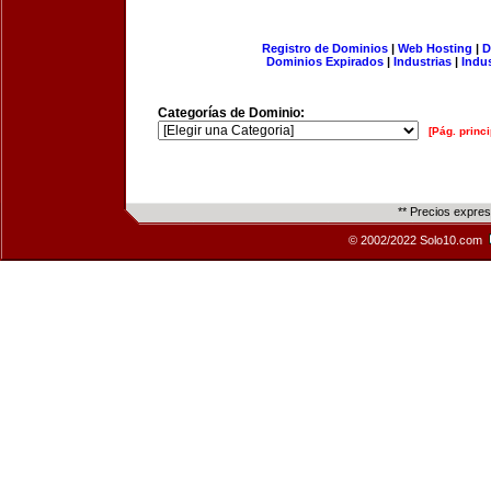
Registro de Dominios
|
Web Hosting
|
D
Dominios Expirados
|
Industrias
|
Indu
Categorías de Dominio:
[Pág. princi
** Precios expre
© 2002/2022 Solo10.com