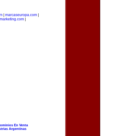
om
|
marcaseuropa.com
|
marketing.com
|
ominios En Venta
strias Argentinas