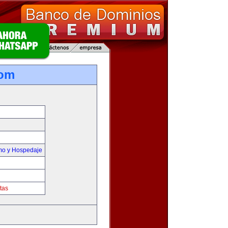
com
smo y Hospedaje
tas