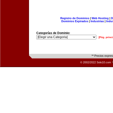
Registro de Dominios
|
Web Hosting
|
D
Dominios Expirados
|
Industrias
|
Indu
Categorías de Dominio:
[Pág. princi
** Precios expre
© 2002/2022 Solo10.com