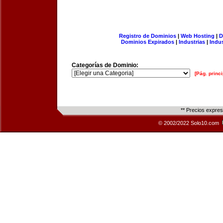
Registro de Dominios
|
Web Hosting
|
D
Dominios Expirados
|
Industrias
|
Indu
Categorías de Dominio:
[Pág. princi
** Precios expre
© 2002/2022 Solo10.com