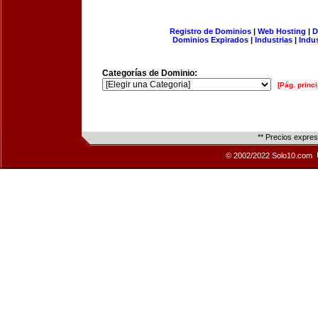
Registro de Dominios
|
Web Hosting
|
D
Dominios Expirados
|
Industrias
|
Indu
Categorías de Dominio:
[Pág. princi
** Precios expre
© 2002/2022 Solo10.com