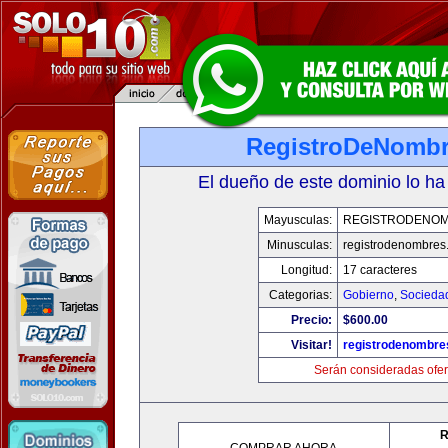
RegistroDeNomb
El dueño de este dominio lo ha
Mayusculas:
REGISTRODENO
Minusculas:
registrodenombres
Longitud:
17 caracteres
Categorias:
Gobierno
,
Socieda
Precio:
$600.00
Visitar!
registrodenombr
Serán consideradas ofer
R