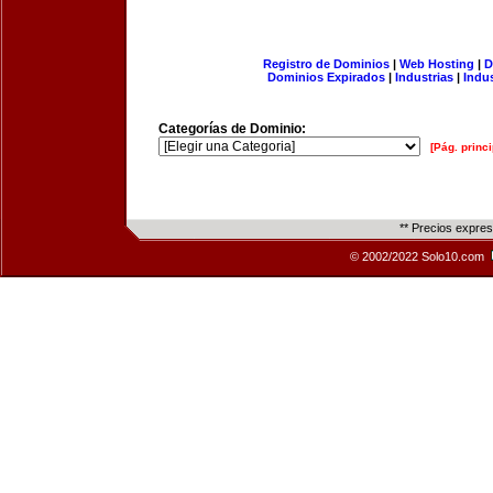
Registro de Dominios
|
Web Hosting
|
D
Dominios Expirados
|
Industrias
|
Indu
Categorías de Dominio:
[Pág. princi
** Precios expre
© 2002/2022 Solo10.com