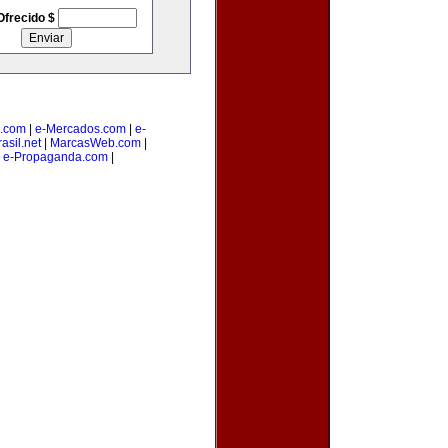
Ofrecido $
.com
|
e-Mercados.com
|
e-
asil.net
|
MarcasWeb.com
|
|
e-Propaganda.com
|