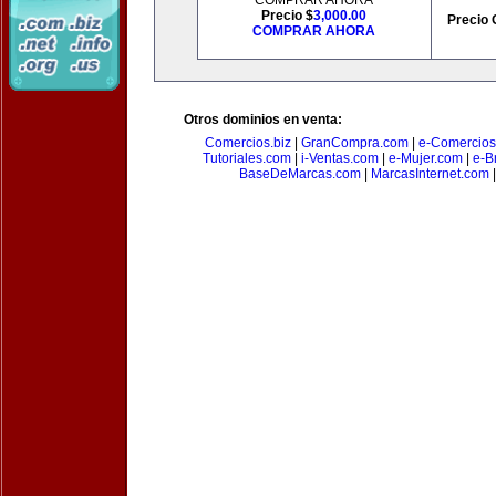
COMPRAR AHORA
Precio $
3,000.00
Precio 
COMPRAR AHORA
Otros dominios en venta:
Comercios.biz
|
GranCompra.com
|
e-Comercios
Tutoriales.com
|
i-Ventas.com
|
e-Mujer.com
|
e-Br
BaseDeMarcas.com
|
MarcasInternet.com