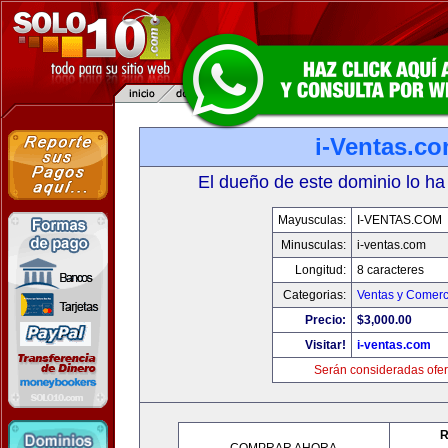
i-Ventas.c
El dueño de este dominio lo ha
Mayusculas:
I-VENTAS.COM
Minusculas:
i-ventas.com
Longitud:
8 caracteres
Categorias:
Ventas y Comerc
Precio:
$3,000.00
Visitar!
i-ventas.com
Serán consideradas ofer
R