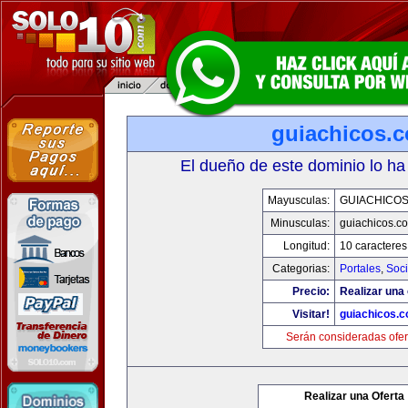
guiachicos.
El dueño de este dominio lo ha
Mayusculas:
GUIACHICO
Minusculas:
guiachicos.c
Longitud:
10 caracteres
Categorias:
Portales
,
Soc
Precio:
Realizar una 
Visitar!
guiachicos.
Serán consideradas ofer
Realizar una Oferta