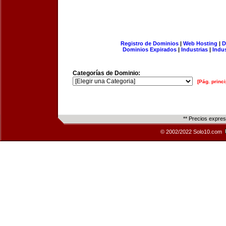
Registro de Dominios
|
Web Hosting
|
D
Dominios Expirados
|
Industrias
|
Indu
Categorías de Dominio:
[Pág. princi
** Precios expre
© 2002/2022 Solo10.com