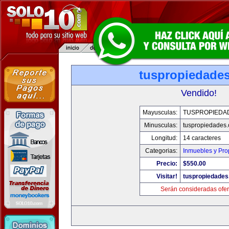
tuspropiedade
Vendido!
Mayusculas:
TUSPROPIEDA
Minusculas:
tuspropiedades
Longitud:
14 caracteres
Categorias:
Inmuebles y Pr
Precio:
$550.00
Visitar!
tuspropiedade
Serán consideradas ofer