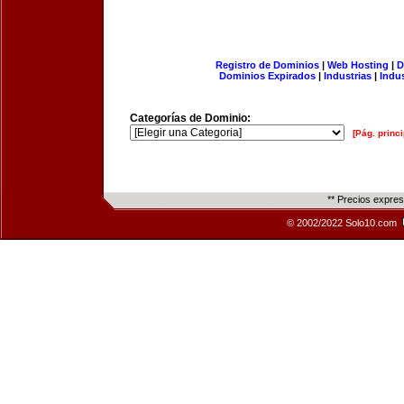
Registro de Dominios
|
Web Hosting
|
D
Dominios Expirados
|
Industrias
|
Indu
Categorías de Dominio:
[Pág. princi
** Precios expre
© 2002/2022 Solo10.com