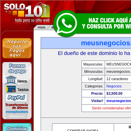
meusnegocios
El dueño de este dominio lo ha
Mayusculas:
MEUSNEGOCI
Minusculas:
meusnegocios
Longitud:
12 caracteres
Categorias:
Negocios
Precio:
$3,500.00
Visitar!
meusnegocios
Serán consideradas ofer
R