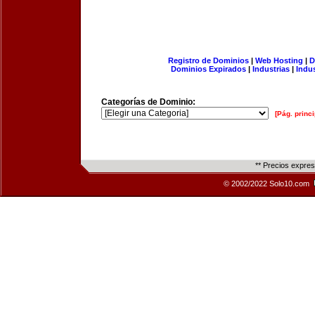
Registro de Dominios
|
Web Hosting
|
D
Dominios Expirados
|
Industrias
|
Indu
Categorías de Dominio:
[Pág. princi
** Precios expre
© 2002/2022 Solo10.com