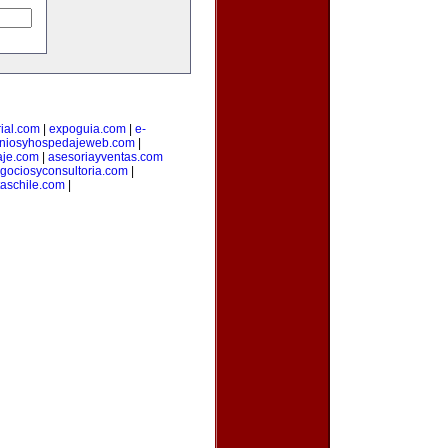
ial.com
|
expoguia.com
|
e-
niosyhospedajeweb.com
|
aje.com
|
asesoriayventas.com
gociosyconsultoria.com
|
taschile.com
|