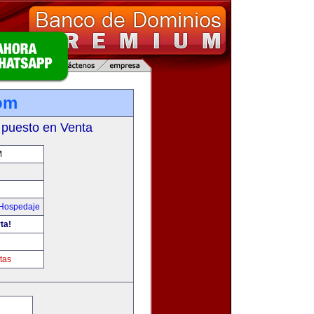
om
 puesto en Venta
M
 Hospedaje
ta!
tas