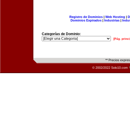
Registro de Dominios
|
Web Hosting
|
D
Dominios Expirados
|
Industrias
|
Indu
Categorías de Dominio:
[Pág. princi
** Precios expre
© 2002/2022 Solo10.com