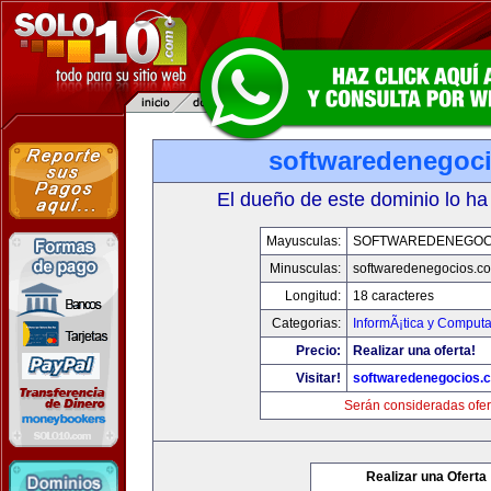
softwaredenegoc
El dueño de este dominio lo ha
Mayusculas:
SOFTWAREDENEGOC
Minusculas:
softwaredenegocios.c
Longitud:
18 caracteres
Categorias:
InformÃ¡tica y Comput
Precio:
Realizar una oferta!
Visitar!
softwaredenegocios.
Serán consideradas ofer
Realizar una Oferta