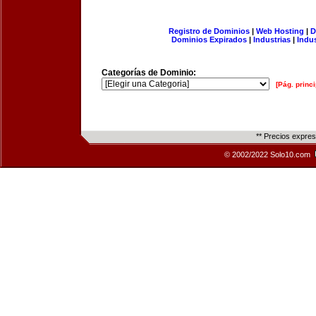
Registro de Dominios
|
Web Hosting
|
D
Dominios Expirados
|
Industrias
|
Indu
Categorías de Dominio:
[Pág. princi
** Precios expre
© 2002/2022 Solo10.com