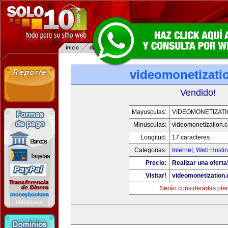
videomonetizati
Vendido!
Mayusculas:
VIDEOMONETIZAT
Minusculas:
videomonetization.
Longitud:
17 caracteres
Categorias:
Internet
,
Web Hostin
Precio:
Realizar una oferta
Visitar!
videomonetization
Serán consideradas ofer