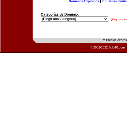
Dominios Expirados
|
Industrias
|
Indu
Categorías de Dominio:
[Pág. princi
** Precios expre
© 2002/2022 Solo10.com