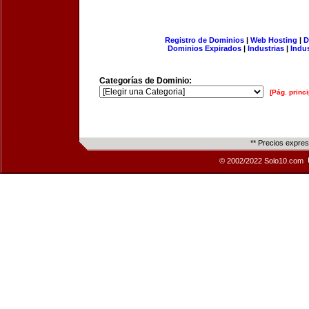
Registro de Dominios
|
Web Hosting
|
D
Dominios Expirados
|
Industrias
|
Indu
Categorías de Dominio:
[Pág. princi
** Precios expre
© 2002/2022 Solo10.com