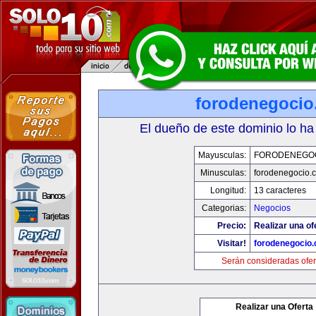
forodenegoci
El dueño de este dominio lo ha
Mayusculas:
FORODENEGO
Minusculas:
forodenegocio.
Longitud:
13 caracteres
Categorias:
Negocios
Precio:
Realizar una of
Visitar!
forodenegocio
Serán consideradas ofer
Realizar una Oferta