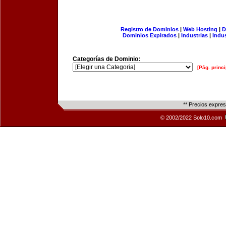
Registro de Dominios
|
Web Hosting
|
D
Dominios Expirados
|
Industrias
|
Indu
Categorías de Dominio:
[Pág. princi
** Precios expre
© 2002/2022 Solo10.com