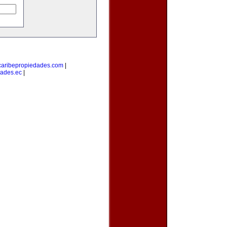
caribepropiedades.com
|
ades.ec
|