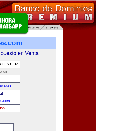
es.com
 puesto en Venta
ADES.COM
s.com
iedades
a!
es.com
tas